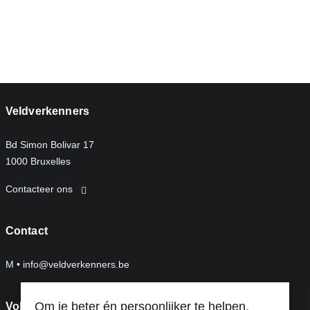
Veldverkenners
Bd Simon Bolivar 17
1000 Bruxelles
Contacteer ons
Contact
M •
info@veldverkenners.be
Om je beter én persoonlijker te helpen,
Volg ons op: