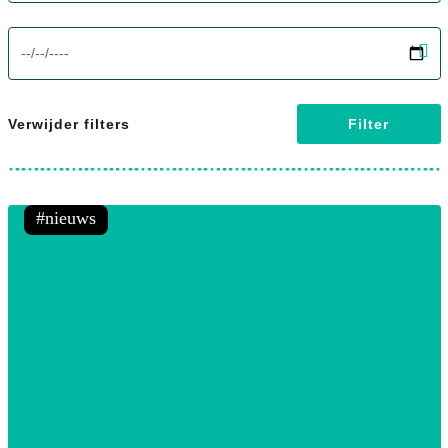
screenreader.filter to date label
Verwijder filters
Filter
nieuws