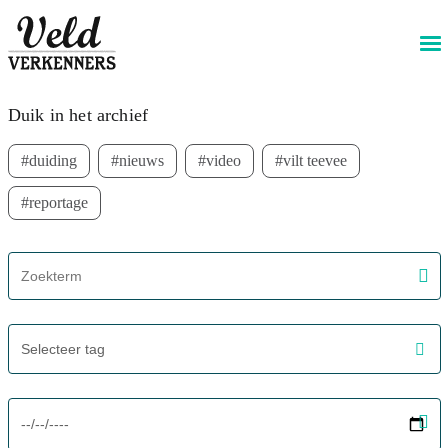
@livewireStyle
Meest recent
Duik in het archief
duiding
nieuws
video
vilt teevee
reportage
screenreader.filter search label
Selecteer tag
screenreader.filter from date label