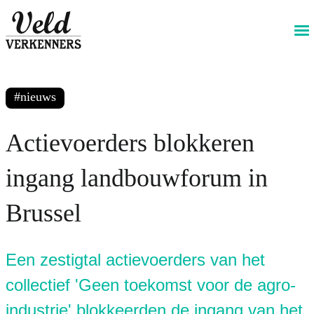
@livewireStyle
GA TERUG
PRINT DEZE PAGINA
DEEL DEZE PAGINA
nieuws
Actievoerders blokkeren
ingang landbouwforum in
Brussel
Een zestigtal actievoerders van het
collectief 'Geen toekomst voor de agro-
industrie' blokkeerden de ingang van het