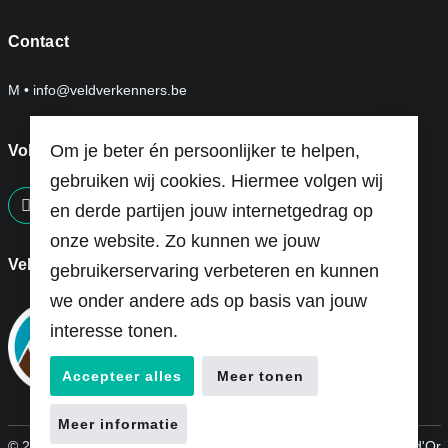
Contact
M •
info@veldverkenners.be
Om je beter én persoonlijker te helpen,
Volg ons op:
gebruiken wij cookies. Hiermee volgen wij
en derde partijen jouw internetgedrag op
screenreader.visit us on our facebook page: https://ww
onze website. Zo kunnen we jouw
Veldverkenners is een project van
gebruikerservaring verbeteren en kunnen
we onder andere ads op basis van jouw
interesse tonen.
Accepteer alles
Meer tonen
Meer informatie
© 2026 Veldverkenners
|
Home
Webdesign by Code d'Or