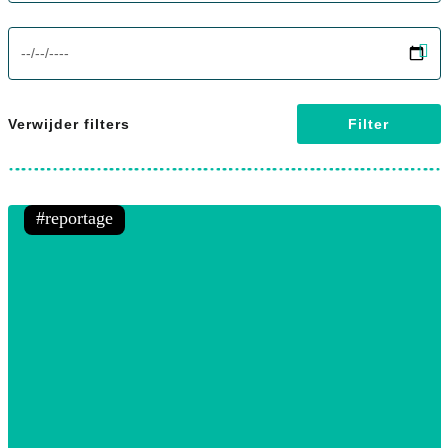
screenreader.filter to date label
Verwijder filters
Filter
reportage