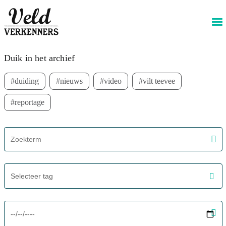
@livewireStyle
Meest recent
Duik in het archief
duiding
nieuws
video
vilt teevee
reportage
screenreader.filter search label
Selecteer tag
screenreader.filter from date label