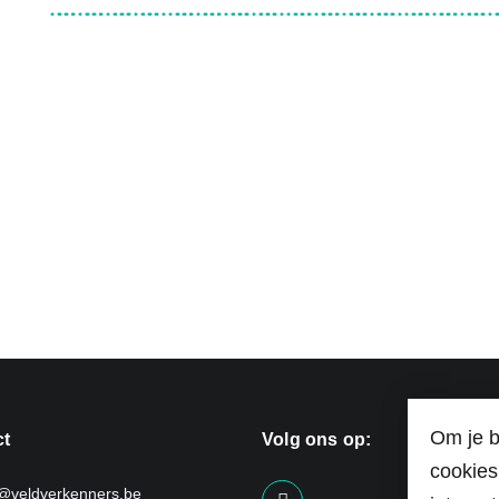
Om je b
ct
Volg ons op:
cookies
o@veldverkenners.be