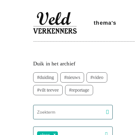
@livewireStyle
thema's
Meest recent
Duik in het archief
duiding
nieuws
video
vilt teevee
reportage
screenreader.filter search label
vlees