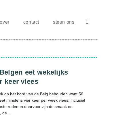
screenreader.hea
over
contact
steun ons
 Belgen eet wekelijks
r keer vlees
plek op het bord van de Belg behouden want 56
et minstens vier keer per week vlees, inclusief
jkste redenen daarvoor zijn de smaak en
 de...