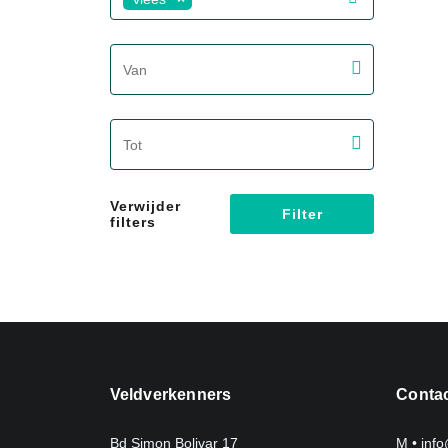
screenreader.filter from date label
screenreader.filter to date label
Verwijder
Filter
filters
Veldverkenners
Conta
Bd Simon Bolivar 17
M •
inf